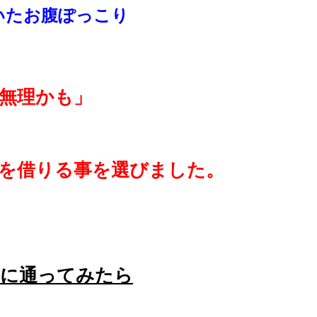
いたお腹ぽっこり
無理かも」
を借りる事を選びました。
ンに通ってみたら