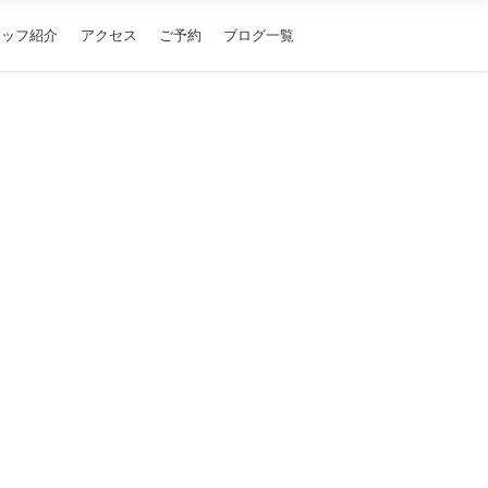
タッフ紹介
アクセス
ご予約
ブログ一覧