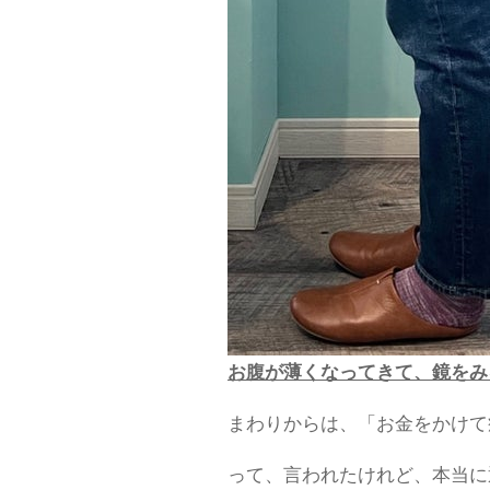
お腹が薄くなってきて、鏡をみ
まわりからは、「お金をかけて
って、言われたけれど、本当に