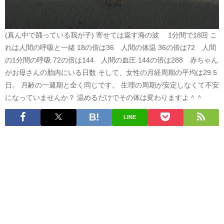
(真ん中で踊っている我が子) 寄せては返す海の波 1分間で18回 こ
れは人間の呼吸と一緒 18の倍は36 人間の体温 36の倍は72 人間
の1分間の呼吸 72の倍は144 人間の血圧 144の倍は288 赤ちゃん
がお母さんの胎内にいる日数 そして、女性の月経周期の平均は29.5
日。 月齢の一週期と全く同じです。 生理の周期が安定しなくて不安
になっていませんか？ 温めるだけでその体は変わりますよ＾＾
LINE