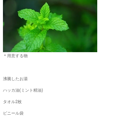
＊用意する物
沸騰したお湯
ハッカ油(ミント精油)
タオル2枚
ビニール袋